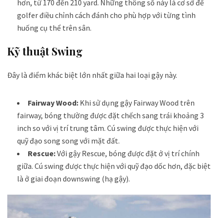
hơn, từ 170 đến 210 yard. Những thông số này là cơ sở để
golfer điều chỉnh cách đánh cho phù hợp với từng tình
huống cụ thể trên sân.
Kỹ thuật Swing
Đây là điểm khác biệt lớn nhất giữa hai loại gậy này.
Fairway Wood:
Khi sử dụng gậy Fairway Wood trên
fairway, bóng thường được đặt chếch sang trái khoảng 3
inch so với vị trí trung tâm. Cú swing được thực hiện với
quỹ đạo song song với mặt đất.
Rescue:
Với gậy Rescue, bóng được đặt ở vị trí chính
giữa. Cú swing được thực hiện với quỹ đạo dốc hơn, đặc biệt
là ở giai đoạn downswing (hạ gậy).