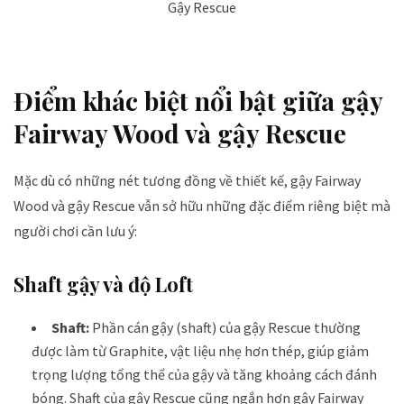
Gậy Rescue
Điểm khác biệt nổi bật giữa gậy
Fairway Wood và gậy Rescue
Mặc dù có những nét tương đồng về thiết kế, gậy Fairway
Wood và gậy Rescue vẫn sở hữu những đặc điểm riêng biệt mà
người chơi cần lưu ý:
Shaft gậy và độ Loft
Shaft:
Phần cán gậy (shaft) của gậy Rescue thường
được làm từ Graphite, vật liệu nhẹ hơn thép, giúp giảm
trọng lượng tổng thể của gậy và tăng khoảng cách đánh
bóng. Shaft của gậy Rescue cũng ngắn hơn gậy Fairway