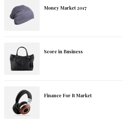
Money Market 2017
Score in Business
Finance For It Market