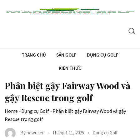
Skip
to
content
TRANG CHỦ
SÂN GOLF
DỤNG CỤ GOLF
KIẾN THỨC
Phân biệt gậy Fairway Wood và
gậy Rescue trong golf
Home
-
Dụng cụ Golf
-
Phân biệt gậy Fairway Wood và gậy
Rescue trong golf
By
newuser
Tháng 1 11, 2025
Dụng cụ Golf