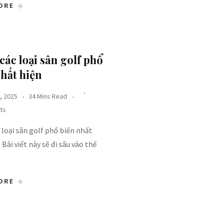
ORE
các loại sân golf​ phổ
hất hiện
, 2025
34 Mins Read
ts
 loại sân golf​ phổ biến nhất
 Bài viết này sẽ đi sâu vào thế
ORE