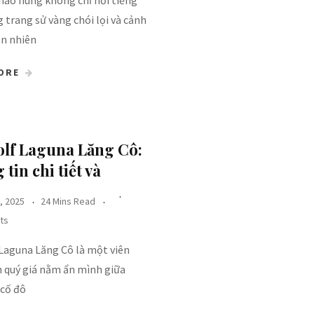
hào hùng không chỉ nổi tiếng
 trang sử vàng chói lọi và cảnh
ên nhiên
ORE
olf Laguna Lăng Cô:
tin chi tiết và
, 2025
24 Mins Read
ts
 Laguna Lăng Cô là một viên
h quý giá nằm ẩn mình giữa
 cố đô