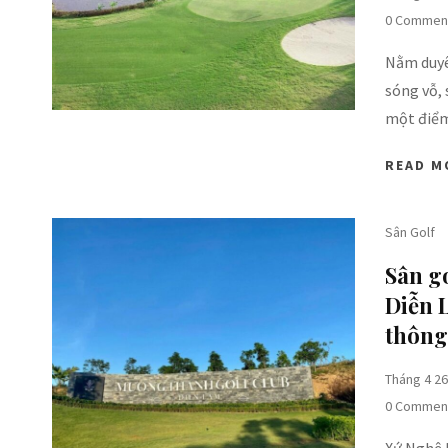
0 Commen
Nằm duyê
sóng vỗ, 
một điể
READ M
Sân Golf
Sân g
Diễn L
thông
Tháng 4 26
0 Commen