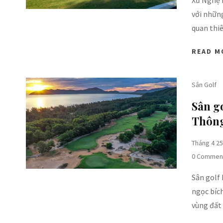
Xứ Nghệ 
với những
quan thi
READ M
Sân Golf
Sân g
Thông 
Tháng 4 25
0 Commen
Sân golf
ngọc bíc
vùng đất