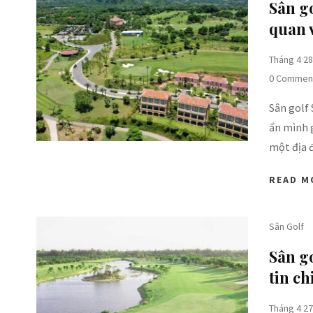
Sân g
quan v
Tháng 4 28
0 Commen
Sân golf 
ẩn mình g
một địa 
READ M
Sân Golf
Sân go
tin ch
Tháng 4 27