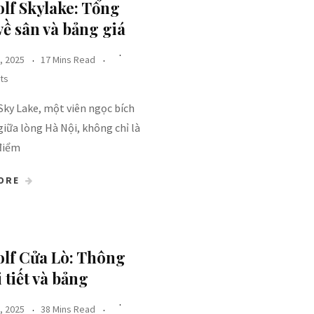
olf Skylake: Tổng
ề sân và bảng giá
, 2025
17 Mins Read
ts
Sky Lake, một viên ngọc bích
iữa lòng Hà Nội, không chỉ là
điểm
ORE
lf Cửa Lò​: Thông
i tiết và bảng
, 2025
38 Mins Read