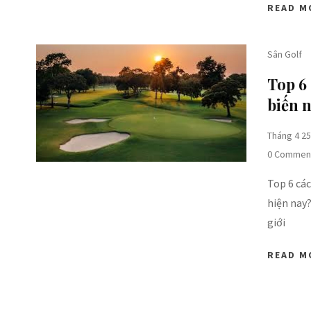
READ M
Sân Golf
Top 6 
biến n
Tháng 4 25
0 Commen
Top 6 các
hiện nay?
giới
READ M