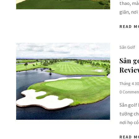
thao, mà
giãn, nơi
READ M
Sân Golf
Sân go
Review
Tháng 4 30
0 Commen
Sân golf 
tưởng ch
nơi họ có
READ M