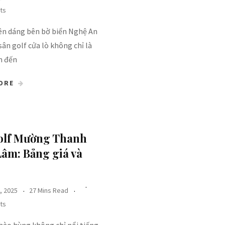
ts
n dáng bên bờ biển Nghệ An
sân golf cửa lò không chỉ là
m đến
ORE
olf Mường Thanh
âm​: Bảng giá và
, 2025
27 Mins Read
ts