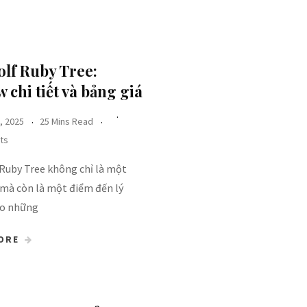
olf Ruby Tree:
 chi tiết và bảng giá
, 2025
25 Mins Read
ts
 Ruby Tree không chỉ là một
 mà còn là một điểm đến lý
o những
ORE