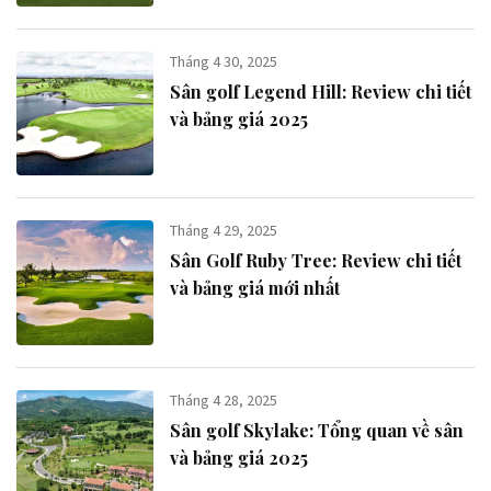
Tháng 4 30, 2025
Sân golf Legend Hill​: Review chi tiết
và bảng giá 2025
Tháng 4 29, 2025
Sân Golf Ruby Tree: Review chi tiết
và bảng giá mới nhất
Tháng 4 28, 2025
Sân golf Skylake: Tổng quan về sân
và bảng giá 2025