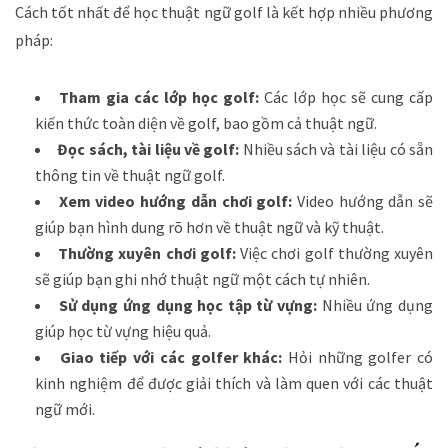
Cách tốt nhất để học thuật ngữ golf là kết hợp nhiều phương
pháp:
Tham gia các lớp học golf:
Các lớp học sẽ cung cấp
kiến thức toàn diện về golf, bao gồm cả thuật ngữ.
Đọc sách, tài liệu về golf:
Nhiều sách và tài liệu có sẵn
thông tin về thuật ngữ golf.
Xem video hướng dẫn chơi golf:
Video hướng dẫn sẽ
giúp bạn hình dung rõ hơn về thuật ngữ và kỹ thuật.
Thường xuyên chơi golf:
Việc chơi golf thường xuyên
sẽ giúp bạn ghi nhớ thuật ngữ một cách tự nhiên.
Sử dụng ứng dụng học tập từ vựng:
Nhiều ứng dụng
giúp học từ vựng hiệu quả.
Giao tiếp với các golfer khác:
Hỏi những golfer có
kinh nghiệm để được giải thích và làm quen với các thuật
ngữ mới.