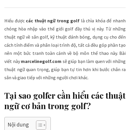
Hiểu được
các thuật ngữ trong golf
là chìa khóa để nhanh
chóng hòa nhập vào thế giới golf đầy thú vị này. Từ những
thuật ngữ về sân golf, kỹ thuật đánh bóng, dụng cụ cho đến
cách tính điểm và phân loại trình độ, tất cả đều góp phần tạo
nên một bức tranh toàn cảnh về bộ môn thể thao này. Bài
viết này
marcelinegolf.com
sẽ giúp bạn làm quen với những
thuật ngữ quan trọng, giúp bạn tự tin hơn khi bước chân ra
sân và giao tiếp với những người chơi khác.
Tại sao golfer cần hiểu các thuật
ngữ cơ bản trong golf?
Nội dung