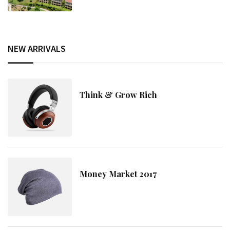
NEW ARRIVALS
Think & Grow Rich
Money Market 2017