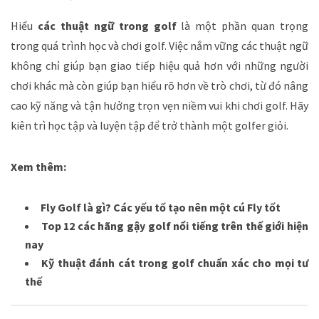
Hiểu
các thuật ngữ trong golf
là một phần quan trọng
trong quá trình học và chơi golf. Việc nắm vững các thuật ngữ
không chỉ giúp bạn giao tiếp hiệu quả hơn với những người
chơi khác mà còn giúp bạn hiểu rõ hơn về trò chơi, từ đó nâng
cao kỹ năng và tận hưởng trọn vẹn niềm vui khi chơi golf. Hãy
kiên trì học tập và luyện tập để trở thành một golfer giỏi.
Xem thêm:
Fly Golf là gì? Các yếu tố tạo nên một cú Fly tốt
Top 12 các hãng gậy golf nổi tiếng trên thế giới hiện
nay
Kỹ thuật đánh cát trong golf chuẩn xác cho mọi tư
thế