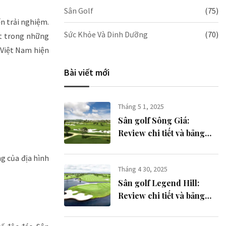
Sân Golf
(75)
n trải nghiệm.
Sức Khỏe Và Dinh Dưỡng
(70)
t trong những
 Việt Nam hiện
Bài viết mới
Tháng 5 1, 2025
Sân golf Sông Giá​:
Review chi tiết và bảng
giá mới nhất
g của địa hình
Tháng 4 30, 2025
Sân golf Legend Hill​:
Review chi tiết và bảng
giá 2025