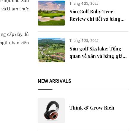
kế độc đáo. Sân
Tháng 4 29, 2025
c và thảm thực
Sân Golf Ruby Tree:
Review chi tiết và bảng
giá mới nhất
ung cấp đầy đủ
Tháng 4 28, 2025
 ngũ nhân viên
Sân golf Skylake: Tổng
quan về sân và bảng giá
2025
NEW ARRIVALS
Think & Grow Rich