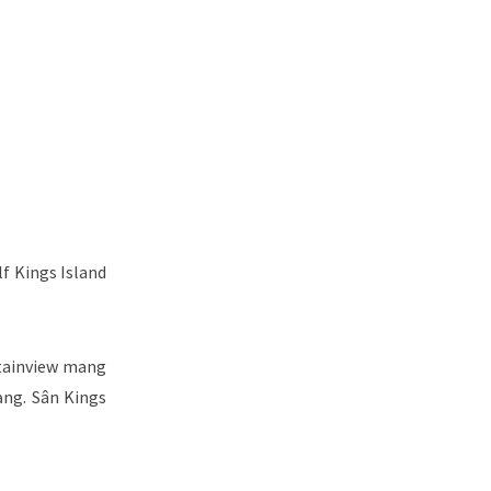
lf Kings Island
ntainview mang
ạng. Sân Kings