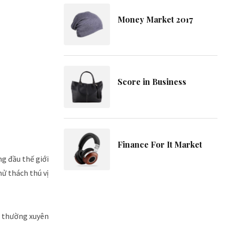
Money Market 2017
Score in Business
Finance For It Market
ng đầu thế giới
ử thách thú vị
f thường xuyên