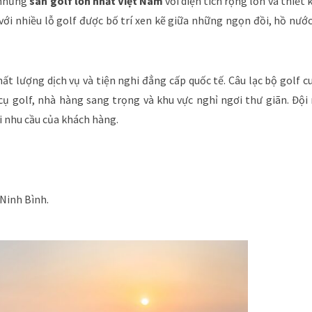
g những
sân golf lớn nhất Việt Nam
với diện tích rộng lớn và thiết 
ới nhiều lỗ golf được bố trí xen kẽ giữa những ngọn đồi, hồ nướ
ất lượng dịch vụ và tiện nghi đẳng cấp quốc tế. Câu lạc bộ golf c
cụ golf, nhà hàng sang trọng và khu vực nghỉ ngơi thư giãn. Đội
 nhu cầu của khách hàng.
 Ninh Bình.