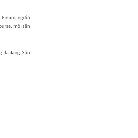
on Fream, người
Course, mỗi sân
g đa dạng. Sân