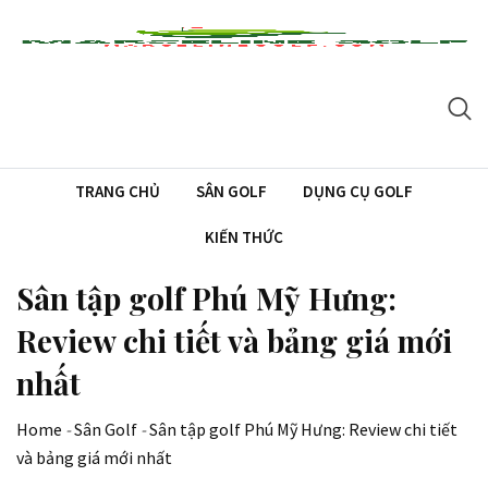
Skip
to
content
TRANG CHỦ
SÂN GOLF
DỤNG CỤ GOLF
KIẾN THỨC
Sân tập golf Phú Mỹ Hưng:
Review chi tiết và bảng giá mới
nhất
Home
-
Sân Golf
-
Sân tập golf Phú Mỹ Hưng: Review chi tiết
và bảng giá mới nhất