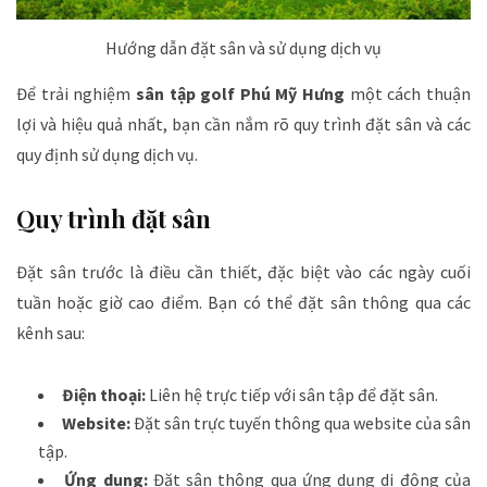
Hướng dẫn đặt sân và sử dụng dịch vụ
Để trải nghiệm
sân tập golf Phú Mỹ Hưng
một cách thuận
lợi và hiệu quả nhất, bạn cần nắm rõ quy trình đặt sân và các
quy định sử dụng dịch vụ.
Quy trình đặt sân
Đặt sân trước là điều cần thiết, đặc biệt vào các ngày cuối
tuần hoặc giờ cao điểm. Bạn có thể đặt sân thông qua các
kênh sau:
Điện thoại:
Liên hệ trực tiếp với sân tập để đặt sân.
Website:
Đặt sân trực tuyến thông qua website của sân
tập.
Ứng dụng:
Đặt sân thông qua ứng dụng di động của