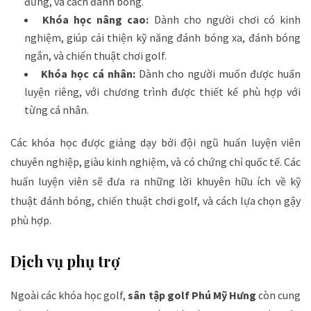
đứng, và cách đánh bóng.
Khóa học nâng cao:
Dành cho người chơi có kinh
nghiệm, giúp cải thiện kỹ năng đánh bóng xa, đánh bóng
ngắn, và chiến thuật chơi golf.
Khóa học cá nhân:
Dành cho người muốn được huấn
luyện riêng, với chương trình được thiết kế phù hợp với
từng cá nhân.
Các khóa học được giảng dạy bởi đội ngũ huấn luyện viên
chuyên nghiệp, giàu kinh nghiệm, và có chứng chỉ quốc tế. Các
huấn luyện viên sẽ đưa ra những lời khuyên hữu ích về kỹ
thuật đánh bóng, chiến thuật chơi golf, và cách lựa chọn gậy
phù hợp.
Dịch vụ phụ trợ
Ngoài các khóa học golf,
sân tập golf Phú Mỹ Hưng
còn cung