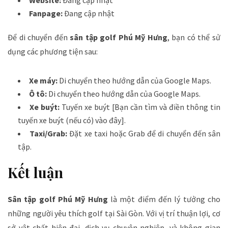
Fanpage:
Đang cập nhật
Để di chuyển đến
sân tập golf Phú Mỹ Hưng
, bạn có thể sử
dụng các phương tiện sau:
Xe máy:
Di chuyển theo hướng dẫn của Google Maps.
Ô tô:
Di chuyển theo hướng dẫn của Google Maps.
Xe buýt:
Tuyến xe buýt [Bạn cần tìm và điền thông tin
tuyến xe buýt (nếu có) vào đây].
Taxi/Grab:
Đặt xe taxi hoặc Grab để di chuyển đến sân
tập.
Kết luận
Sân tập golf Phú Mỹ Hưng
là một điểm đến lý tưởng cho
những người yêu thích golf tại Sài Gòn. Với vị trí thuận lợi, cơ
sở vật chất hiện đại, dịch vụ chuyên nghiệp, và không gian