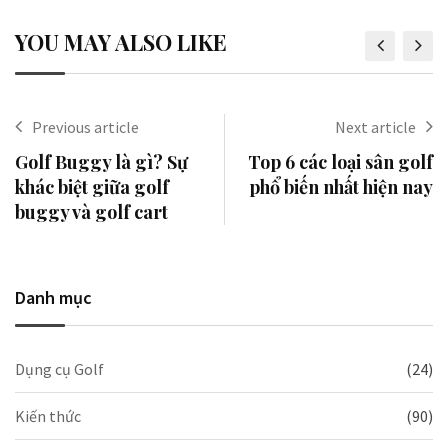
YOU MAY ALSO LIKE
Previous article
Next article
Golf Buggy​ là gì? Sự
Top 6 các loại sân golf​
khác biệt giữa golf
phổ biến nhất hiện nay
buggy và golf cart
Danh mục
Dụng cụ Golf
(24)
Kiến thức
(90)