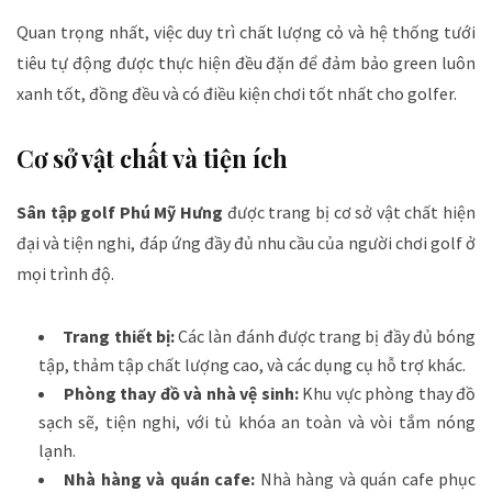
Quan trọng nhất, việc duy trì chất lượng cỏ và hệ thống tưới
tiêu tự động được thực hiện đều đặn để đảm bảo green luôn
xanh tốt, đồng đều và có điều kiện chơi tốt nhất cho golfer.
Cơ sở vật chất và tiện ích
Sân tập golf Phú Mỹ Hưng
được trang bị cơ sở vật chất hiện
đại và tiện nghi, đáp ứng đầy đủ nhu cầu của người chơi golf ở
mọi trình độ.
Trang thiết bị:
Các làn đánh được trang bị đầy đủ bóng
tập, thảm tập chất lượng cao, và các dụng cụ hỗ trợ khác.
Phòng thay đồ và nhà vệ sinh:
Khu vực phòng thay đồ
sạch sẽ, tiện nghi, với tủ khóa an toàn và vòi tắm nóng
lạnh.
Nhà hàng và quán cafe:
Nhà hàng và quán cafe phục