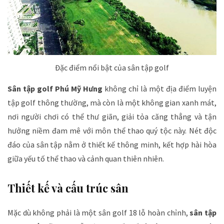
Đặc điểm nổi bật của sân tập golf
Sân tập golf Phú Mỹ Hưng
không chỉ là một địa điểm luyện
tập golf thông thường, mà còn là một không gian xanh mát,
nơi người chơi có thể thư giãn, giải tỏa căng thẳng và tận
hưởng niềm đam mê với môn thể thao quý tộc này. Nét độc
đáo của sân tập nằm ở thiết kế thông minh, kết hợp hài hòa
giữa yếu tố thể thao và cảnh quan thiên nhiên.
Thiết kế và cấu trúc sân
Mặc dù không phải là một sân golf 18 lỗ hoàn chỉnh,
sân tập