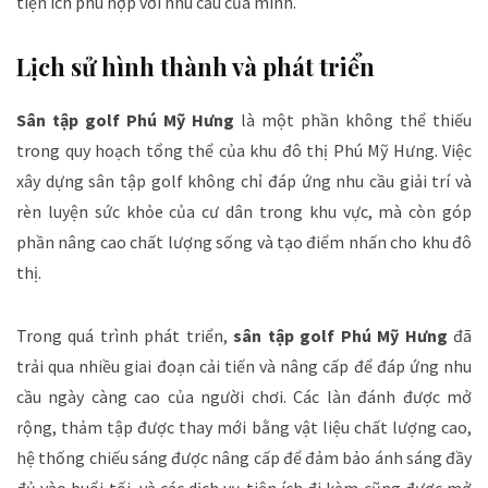
tiện ích phù hợp với nhu cầu của mình.
Lịch sử hình thành và phát triển
Sân tập golf Phú Mỹ Hưng
là một phần không thể thiếu
trong quy hoạch tổng thể của khu đô thị Phú Mỹ Hưng. Việc
xây dựng sân tập golf không chỉ đáp ứng nhu cầu giải trí và
rèn luyện sức khỏe của cư dân trong khu vực, mà còn góp
phần nâng cao chất lượng sống và tạo điểm nhấn cho khu đô
thị.
Trong quá trình phát triển,
sân tập golf Phú Mỹ Hưng
đã
trải qua nhiều giai đoạn cải tiến và nâng cấp để đáp ứng nhu
cầu ngày càng cao của người chơi. Các làn đánh được mở
rộng, thảm tập được thay mới bằng vật liệu chất lượng cao,
hệ thống chiếu sáng được nâng cấp để đảm bảo ánh sáng đầy