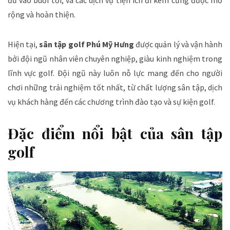
đủ vào buổi tối, và các dịch vụ tiện ích đi kèm cũng được mở
rộng và hoàn thiện.
Hiện tại,
sân tập golf Phú Mỹ Hưng
được quản lý và vận hành
bởi đội ngũ nhân viên chuyên nghiệp, giàu kinh nghiệm trong
lĩnh vực golf. Đội ngũ này luôn nỗ lực mang đến cho người
chơi những trải nghiệm tốt nhất, từ chất lượng sân tập, dịch
vụ khách hàng đến các chương trình đào tạo và sự kiện golf.
Đặc điểm nổi bật của sân tập
golf