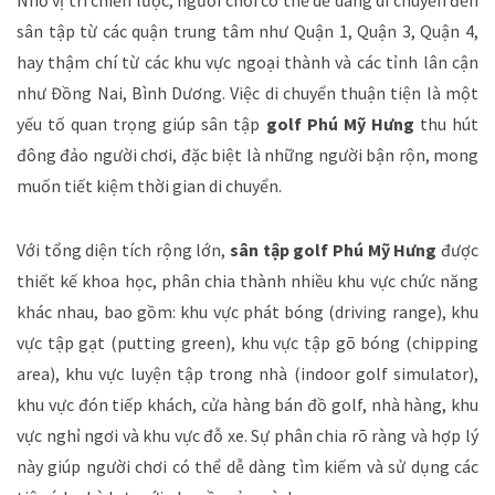
Nhờ vị trí chiến lược, người chơi có thể dễ dàng di chuyển đến
sân tập từ các quận trung tâm như Quận 1, Quận 3, Quận 4,
hay thậm chí từ các khu vực ngoại thành và các tỉnh lân cận
như Đồng Nai, Bình Dương. Việc di chuyển thuận tiện là một
yếu tố quan trọng giúp sân tập
golf Phú Mỹ Hưng
thu hút
đông đảo người chơi, đặc biệt là những người bận rộn, mong
muốn tiết kiệm thời gian di chuyển.
Với tổng diện tích rộng lớn,
sân tập golf Phú Mỹ Hưng
được
thiết kế khoa học, phân chia thành nhiều khu vực chức năng
khác nhau, bao gồm: khu vực phát bóng (driving range), khu
vực tập gạt (putting green), khu vực tập gõ bóng (chipping
area), khu vực luyện tập trong nhà (indoor golf simulator),
khu vực đón tiếp khách, cửa hàng bán đồ golf, nhà hàng, khu
vực nghỉ ngơi và khu vực đỗ xe. Sự phân chia rõ ràng và hợp lý
này giúp người chơi có thể dễ dàng tìm kiếm và sử dụng các