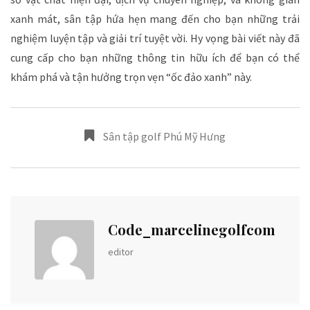
xanh mát, sân tập hứa hẹn mang đến cho bạn những trải
nghiệm luyện tập và giải trí tuyệt vời. Hy vọng bài viết này đã
cung cấp cho bạn những thông tin hữu ích để bạn có thể
khám phá và tận hưởng trọn vẹn “ốc đảo xanh” này.
Sân tập golf Phú Mỹ Hưng
Code_marcelinegolfcom
editor