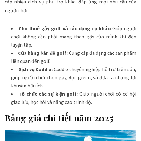
cấp nhiều dịch vụ phụ trợ khác, đáp ứng mọi nhu cầu của
người chơi.
Cho thuê gậy golf và các dụng cụ khác:
Giúp người
chơi không cần phải mang theo gậy của mình khi đến
luyện tập.
Cửa hàng bán đồ golf:
Cung cấp đa dạng các sản phẩm
liên quan đến golf.
Dịch vụ Caddie:
Caddie chuyên nghiệp hỗ trợ trên sân,
giúp người chơi chọn gậy, đọc green, và đưa ra những lời
khuyên hữu ích.
Tổ chức các sự kiện golf:
Giúp người chơi có cơ hội
giao lưu, học hỏi và nâng cao trình độ.
Bảng giá chi tiết năm 2025