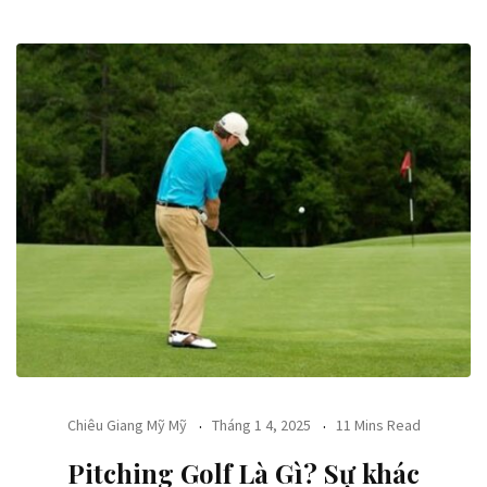
Chiêu Giang Mỹ Mỹ
Tháng 1 4, 2025
11 Mins Read
Pitching Golf Là Gì? Sự khác