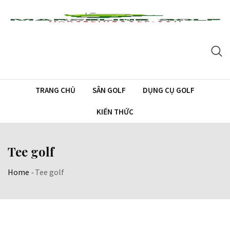
Skip
to
content
TRANG CHỦ
SÂN GOLF
DỤNG CỤ GOLF
KIẾN THỨC
Tee golf
Home
-
Tee golf