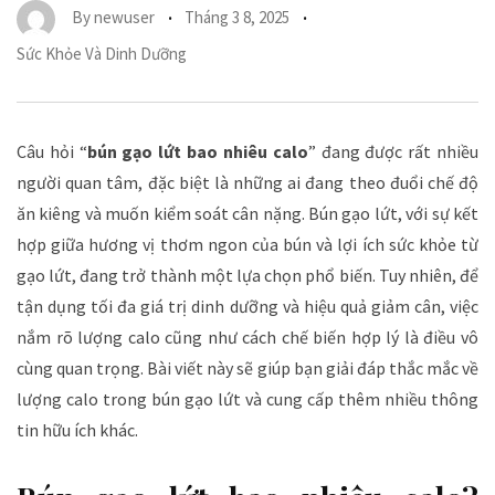
By
newuser
Tháng 3 8, 2025
Sức Khỏe Và Dinh Dưỡng
Câu hỏi “
bún gạo lứt bao nhiêu calo
” đang được rất nhiều
người quan tâm, đặc biệt là những ai đang theo đuổi chế độ
ăn kiêng và muốn kiểm soát cân nặng. Bún gạo lứt, với sự kết
hợp giữa hương vị thơm ngon của bún và lợi ích sức khỏe từ
gạo lứt, đang trở thành một lựa chọn phổ biến. Tuy nhiên, để
tận dụng tối đa giá trị dinh dưỡng và hiệu quả giảm cân, việc
nắm rõ lượng calo cũng như cách chế biến hợp lý là điều vô
cùng quan trọng. Bài viết này sẽ giúp bạn giải đáp thắc mắc về
lượng calo trong bún gạo lứt và cung cấp thêm nhiều thông
tin hữu ích khác.