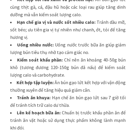
cùng thịt gà, cá, đậu hũ hoặc các loại rau giúp tăng dinh
dưỡng mà vẫn kiểm soát lượng calo.
Hạn chế gia vị và nước sốt nhiều calo:
Tránh dầu mỡ,
sốt béo; ưu tiên gia vị tự nhiên như chanh, ớt, tỏi để tăng
hương vị.
Uống nhiều nước:
Uống nước trước bữa ăn giúp giảm
lượng bún tiêu thụ nhờ tạo cảm giác no.
Kiểm soát khẩu phần:
Chỉ nên ăn khoảng 40-50g bún
khô (tương đương 120-150g bún đã nấu) để kiểm soát
lượng calo và carbohydrate.
Kết hợp tập luyện:
Ăn bún gạo lứt kết hợp với vận động
thường xuyên để tăng hiệu quả giảm cân.
Tránh ăn khuya:
Hạn chế ăn bún gạo lứt sau 7 giờ tối
để tránh tích trữ calo dư thừa.
Lên kế hoạch bữa ăn:
Chuẩn bị trước khẩu phần ăn để
tránh ăn vặt hoặc sử dụng thực phẩm không lành mạnh
khi đói.