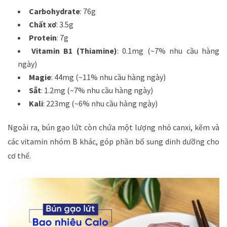
Carbohydrate
: 76g
Chất xơ
: 3.5g
Protein
: 7g
Vitamin B1 (Thiamine)
: 0.1mg (~7% nhu cầu hàng
ngày)
Magie
: 44mg (~11% nhu cầu hàng ngày)
Sắt
: 1.2mg (~7% nhu cầu hàng ngày)
Kali
: 223mg (~6% nhu cầu hàng ngày)
Ngoài ra, bún gạo lứt còn chứa một lượng nhỏ canxi, kẽm và
các vitamin nhóm B khác, góp phần bổ sung dinh dưỡng cho
cơ thể.