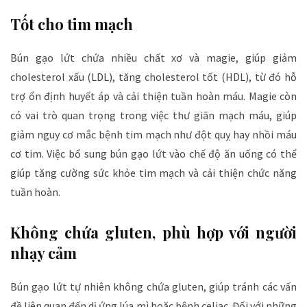
Tốt cho tim mạch
Bún gạo lứt chứa nhiều chất xơ và magie, giúp giảm
cholesterol xấu (LDL), tăng cholesterol tốt (HDL), từ đó hỗ
trợ ổn định huyết áp và cải thiện tuần hoàn máu. Magie còn
có vai trò quan trọng trong việc thư giãn mạch máu, giúp
giảm nguy cơ mắc bệnh tim mạch như đột quỵ hay nhồi máu
cơ tim. Việc bổ sung bún gạo lứt vào chế độ ăn uống có thể
giúp tăng cường sức khỏe tim mạch và cải thiện chức năng
tuần hoàn.
Không chứa gluten, phù hợp với người
nhạy cảm
Bún gạo lứt tự nhiên không chứa gluten, giúp tránh các vấn
đề liên quan đến dị ứng lúa mì hoặc bệnh celiac. Đối với những