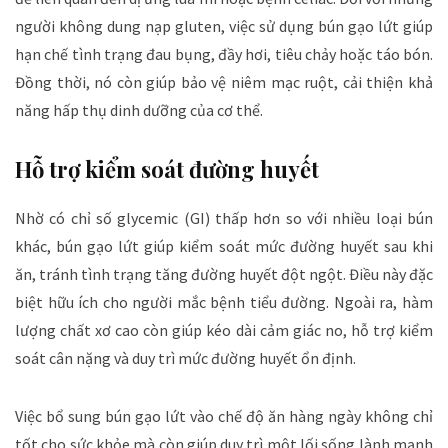
người không dung nạp gluten, việc sử dụng bún gạo lứt giúp
hạn chế tình trạng đau bụng, đầy hơi, tiêu chảy hoặc táo bón.
Đồng thời, nó còn giúp bảo vệ niêm mạc ruột, cải thiện khả
năng hấp thụ dinh dưỡng của cơ thể.
Hỗ trợ kiểm soát đường huyết
Nhờ có chỉ số glycemic (GI) thấp hơn so với nhiều loại bún
khác, bún gạo lứt giúp kiểm soát mức đường huyết sau khi
ăn, tránh tình trạng tăng đường huyết đột ngột. Điều này đặc
biệt hữu ích cho người mắc bệnh tiểu đường. Ngoài ra, hàm
lượng chất xơ cao còn giúp kéo dài cảm giác no, hỗ trợ kiểm
soát cân nặng và duy trì mức đường huyết ổn định.
Việc bổ sung bún gạo lứt vào chế độ ăn hàng ngày không chỉ
tốt cho sức khỏe mà còn giúp duy trì một lối sống lành mạnh