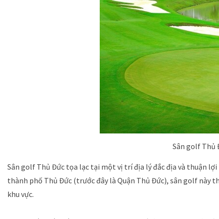
Sân golf Thủ Đứ
Sân golf Thủ Đức tọa lạc tại một vị trí địa lý đắc địa và thuận
thành phố Thủ Đức (trước đây là Quận Thủ Đức), sân golf này t
khu vực.