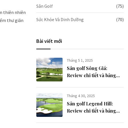
Sân Golf
(75)
n thiên nhiên
Sức Khỏe Và Dinh Dưỡng
(70)
điểm thư giãn
Bài viết mới
Tháng 5 1, 2025
Sân golf Sông Giá​:
Review chi tiết và bảng
giá mới nhất
Tháng 4 30, 2025
Sân golf Legend Hill​:
Review chi tiết và bảng
giá 2025