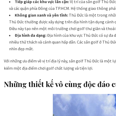
Tiếp giáp các khu vực lân cận:
Vị trí của sân golf Thủ Đứ
và các quận phía Đông của TP.HCM. Hệ thống giao thông phát t
Không gian xanh và yên tĩnh:
Thủ Đức là một trong những
Thủ Đức thường được xây dựng trên địa hình tận dụng cảnh qu
Điều này tạo nên một môi trường chơi golf thư giãn và thoải m
Địa hình đa dạng:
Địa hình của khu vực Thủ Đức có sự đa dạ
nhiều thử thách và cảnh quan hấp dẫn. Các sân golf ở Thủ Đứ
nhìn đẹp mắt.
Với những ưu điểm về vị trí địa lý này, sân golf Thủ Đức là một
kiếm một địa điểm chơi golf chất lượng và tiện lợi.
Những thiết kế vô cùng độc đáo c