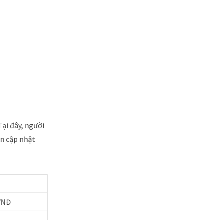
Tại đây, người
ạn cập nhật
N
VNĐ