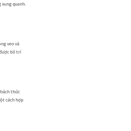
g xung quanh.
ong veo và
được bố trí
 thách thức
một cách hợp