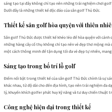
sáng tạo tại đây không chỉ tạo nên những trải nghiệm chơi golf
Dưới đây là những thiết kế độc đáo của sân golf Thủ Đức.
Thiết kế sân golf hòa quyện với thiên nhi
Sân golf Thủ Đức được thiết kế khéo léo để hòa quyện với cảnh
những hàng cây cổ thụ không chỉ tạo nên vẻ đẹp thơ mộng mà cò
một cách thông minh để tận dụng tối đa vẻ đẹp tự nhiên, mang đ
Sáng tạo trong bố trí lỗ golf
Điểm nổi bật trong thiết kế của sân golf Thủ Đức chính là sự sán
khác nhau, từ độ dài cho đến địa hình, tạo nên trải nghiệm đa d
lý, khuyến khích golfer phát huy kỹ năng và tư duy chiến thuật 
Công nghệ hiện đại trong thiết kế