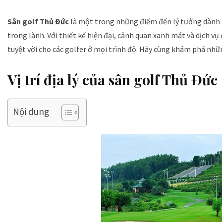
Sân golf Thủ Đức
là một trong những điểm đến lý tưởng dành 
trong lành. Với thiết kế hiện đại, cảnh quan xanh mát và dịch v
tuyệt vời cho các golfer ở mọi trình độ. Hãy cùng khám phá nhữn
Vị trí địa lý của sân golf Thủ Đức
Nội dung