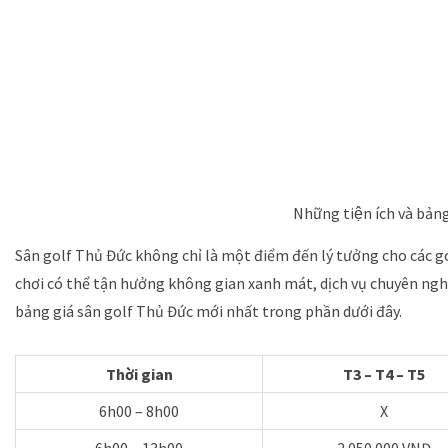
Những tiện ích và bản
Sân golf Thủ Đức không chỉ là một điểm đến lý tưởng cho các golf
chơi có thể tận hưởng không gian xanh mát, dịch vụ chuyên nghi
bảng giá sân golf Thủ Đức mới nhất trong phần dưới đây.
Thời gian
T3 – T4 – T5
6h00 – 8h00
X
6h00 – 13h00
2.050.000 VNĐ