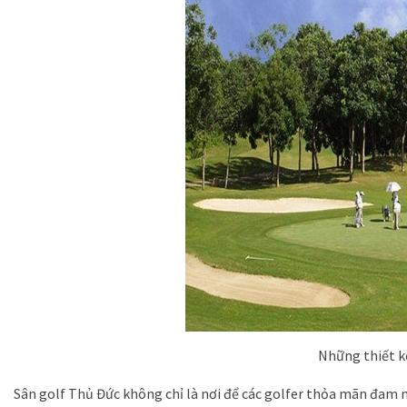
Những thiết kê
Sân golf Thủ Đức không chỉ là nơi để các golfer thỏa mãn đam 