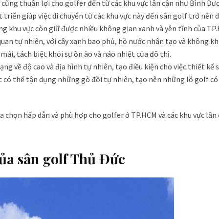
c cũng thuận lợi cho golfer đến từ các khu vực lân cận như Bình D
riển giúp việc di chuyển từ các khu vực này đến sân golf trở nên 
 khu vực còn giữ được nhiều không gian xanh và yên tĩnh của TP.
an tự nhiên, với cây xanh bao phủ, hồ nước nhân tạo và không khí
ái, tách biệt khỏi sự ồn ào và náo nhiệt của đô thị.
ng về độ cao và địa hình tự nhiên, tạo điều kiện cho việc thiết kế s
c có thể tận dụng những gò đồi tự nhiên, tạo nên những lỗ golf có
 lựa chọn hấp dẫn và phù hợp cho golfer ở TP.HCM và các khu vực lâ
ủa sân golf Thủ Đức