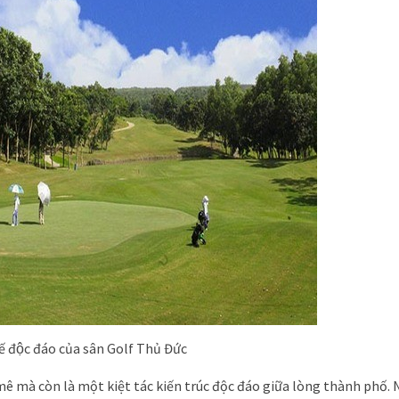
́ độc đáo của sân Golf Thủ Đức
mê mà còn là một kiệt tác kiến trúc độc đáo giữa lòng thành phố. 