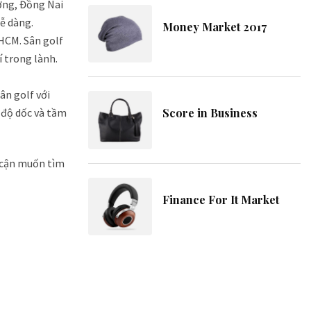
ương, Đồng Nai
dễ dàng.
Money Market 2017
HCM. Sân golf
 trong lành.
ân golf với
 độ dốc và tầm
Score in Business
n cận muốn tìm
Finance For It Market