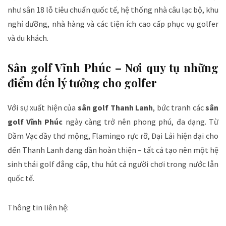
như sân 18 lỗ tiêu chuẩn quốc tế, hệ thống nhà câu lạc bộ, khu
nghỉ dưỡng, nhà hàng và các tiện ích cao cấp phục vụ golfer
và du khách.
Sân golf Vĩnh Phúc – Nơi quy tụ những
điểm đến lý tưởng cho golfer
Với sự xuất hiện của
sân golf Thanh Lanh
, bức tranh các
sân
golf Vĩnh Phúc
ngày càng trở nên phong phú, đa dạng. Từ
Đầm Vạc đầy thơ mộng, Flamingo rực rỡ, Đại Lải hiện đại cho
đến Thanh Lanh đang dần hoàn thiện – tất cả tạo nên một hệ
sinh thái golf đẳng cấp, thu hút cả người chơi trong nước lẫn
quốc tế.
Thông tin liên hệ: