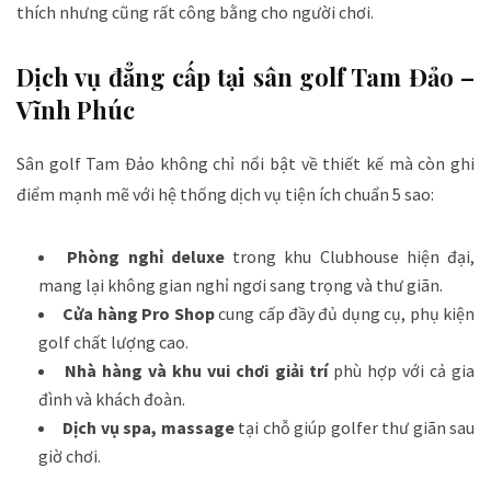
thích nhưng cũng rất công bằng cho người chơi.
Dịch vụ đẳng cấp tại sân golf Tam Đảo –
Vĩnh Phúc
Sân golf Tam Đảo không chỉ nổi bật về thiết kế mà còn ghi
điểm mạnh mẽ với hệ thống dịch vụ tiện ích chuẩn 5 sao:
Phòng nghỉ deluxe
trong khu Clubhouse hiện đại,
mang lại không gian nghỉ ngơi sang trọng và thư giãn.
Cửa hàng Pro Shop
cung cấp đầy đủ dụng cụ, phụ kiện
golf chất lượng cao.
Nhà hàng và khu vui chơi giải trí
phù hợp với cả gia
đình và khách đoàn.
Dịch vụ spa, massage
tại chỗ giúp golfer thư giãn sau
giờ chơi.