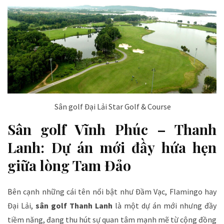
Sân golf Đại Lải Star Golf & Course
Sân golf Vĩnh Phúc – Thanh
Lanh: Dự án mới đầy hứa hẹn
giữa lòng Tam Đảo
Bên cạnh những cái tên nổi bật như Đầm Vạc, Flamingo hay
Đại Lải,
sân golf Thanh Lanh
là một dự án mới nhưng đầy
tiềm năng, đang thu hút sự quan tâm mạnh mẽ từ cộng đồng