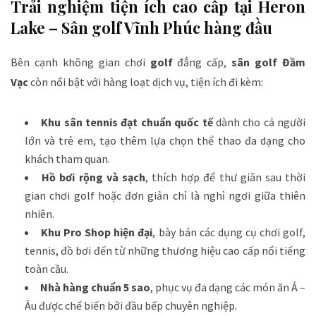
Trải nghiệm tiện ích cao cấp tại Heron
Lake – Sân golf Vĩnh Phúc hàng đầu
Bên cạnh không gian chơi
golf
đẳng cấp,
sân golf Đầm
Vạc
còn nổi bật với hàng loạt dịch vụ, tiện ích đi kèm:
Khu sân tennis đạt chuẩn quốc tế
dành cho cả người
lớn và trẻ em, tạo thêm lựa chọn thể thao đa dạng cho
khách tham quan.
Hồ bơi rộng và sạch
, thích hợp để thư giãn sau thời
gian chơi golf hoặc đơn giản chỉ là nghỉ ngơi giữa thiên
nhiên.
Khu Pro Shop hiện đại
, bày bán các dụng cụ chơi golf,
tennis, đồ bơi đến từ những thương hiệu cao cấp nổi tiếng
toàn cầu.
Nhà hàng chuẩn 5 sao
, phục vụ đa dạng các món ăn Á –
Âu được chế biến bởi đầu bếp chuyên nghiệp.