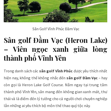
Sân Golf Vĩnh Phúc Đầm Vạc
Sân golf Đầm Vạc (Heron Lake)
– Viên ngọc xanh giữa lòng
thành phố Vĩnh Yên
Trong danh sách các
sân golf Vĩnh Phúc
được yêu thích nhất
hiện nay, không thể không nhắc đến
sân golf Đầm Vạc
– hay
còn gọi là Heron Lake Golf Course. Nằm ngay tại trung tâm
thành phố Vĩnh Yên, sân mang đến không gian xanh mát, thư
thái và là điểm đến lý tưởng cho cả người chơi chuyên nghiệp
lẫn những ai yêu thích bộ môn thể thao quý tộc này.