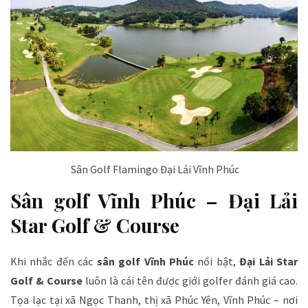
Sân Golf Flamingo Đại Lải Vĩnh Phúc
Sân golf Vĩnh Phúc – Đại Lải
Star Golf & Course
Khi nhắc đến các
sân golf Vĩnh Phúc
nổi bật,
Đại Lải Star
Golf & Course
luôn là cái tên được giới golfer đánh giá cao.
Tọa lạc tại xã Ngọc Thanh, thị xã Phúc Yên, Vĩnh Phúc – nơi