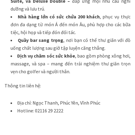
Suite, và Deluxe Double –
đáp ứng mọi nhu cầu nghỉ
dưỡng và lưu trú.
Nhà hàng lớn có sức chứa 200 khách
, phục vụ thực
đơn đa dạng từ món Á đến món Âu, phù hợp cho các bữa
tiệc, hội họp và tiếp đón đối tác.
Quầy bar sang trọng
, nơi bạn có thể thư giãn với đồ
uống chất lượng sau giờ tập luyện căng thẳng.
Dịch vụ chăm sóc sức khỏe
, bao gồm phòng xông hơi,
massage, và spa – mang đến trải nghiệm thư giãn trọn
vẹn cho golfer và người thân.
Thông tin liên hệ:
Địa chỉ: Ngọc Thanh, Phúc Yên, Vĩnh Phúc
Hotline: 02116 29 2222