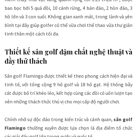
bao bọc bởi 5 quả đồi, 10 cánh rừng, 4 bán đảo, 2 hòn đảo, 3
hồ lớn và 3 con suối. Không gian xanh mát, trong lành và yên
bình tại đây giúp golfer có thể vừa chơi thể thao vừa thư giãn
tinh thần một cách tối đa.
Thiết kế sân golf đậm chất nghệ thuật và
đầy thử thách
Sân golf Flamingo được thiết kế theo phong cách hiện đại và
tinh tế, với tổng cộng 9 hố golf và 18 hố gạt. Hệ thống bẫy
cát được bố trí khéo léo, kết hợp cùng các đồi cỏ uốn lượn tạo
nên những thách thức thú vị cho mọi cấp độ người chơi.
Chính nhờ sự độc đáo trong kiến trúc và cảnh quan,
sân golf
Flamingo
thường xuyên được lựa chọn là địa điểm tổ chức
các giải đấu golf lớn trong nước và quốc tế.