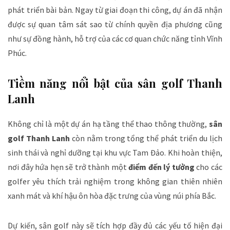
phát triển bài bản. Ngay từ giai đoạn thi công, dự án đã nhận
được sự quan tâm sát sao từ chính quyền địa phương cũng
như sự đồng hành, hỗ trợ của các cơ quan chức năng tỉnh Vĩnh
Phúc.
Tiềm năng nổi bật của sân golf Thanh
Lanh
Không chỉ là một dự án hạ tầng thể thao thông thường,
sân
golf Thanh Lanh
còn nằm trong tổng thể phát triển du lịch
sinh thái và nghỉ dưỡng tại khu vực Tam Đảo. Khi hoàn thiện,
nơi đây hứa hẹn sẽ trở thành một
điểm đến lý tưởng
cho các
golfer yêu thích trải nghiệm trong không gian thiên nhiên
xanh mát và khí hậu ôn hòa đặc trưng của vùng núi phía Bắc.
Dự kiến, sân golf này sẽ tích hợp đầy đủ các yếu tố hiện đại