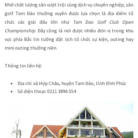
Nhờ chất lượng sân vượt trội cùng dịch vụ chuyên nghiệp, sân
golf Tam Đảo thường xuyên được lựa chọn là địa điểm tổ
chức các giải đấu lớn như
Tam Dao Golf Club Open
Championship
. Đây cũng là nơi được nhiều đơn vị trong khu
vực phía Bắc tin tưởng đặt lịch tổ chức sự kiện, outing hay
mini outing thường niên.
Thông tin liên hệ:
Địa chỉ: xã Hợp Châu, huyện Tam Đảo, tỉnh Vĩnh Phúc
Số điện thoại: 0211 3896 554