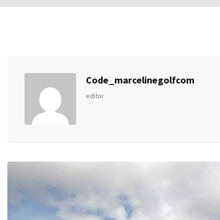
Code_marcelinegolfcom
editor