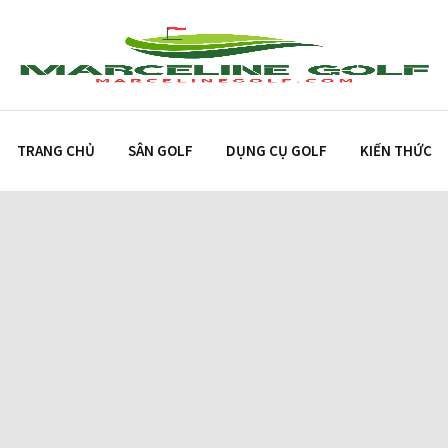
TRANG CHỦ
SÂN GOLF
DỤNG CỤ GOLF
KIẾN THỨC