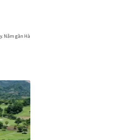
ày. Nằm gần Hà