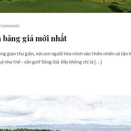
 Comments
và bảng giá mới nhất
ông gian thư giãn, nơi con người hòa mình vào thiên nhiên và tậ
 như thế – sân golf Sông Giá. Đây không chỉ là […]