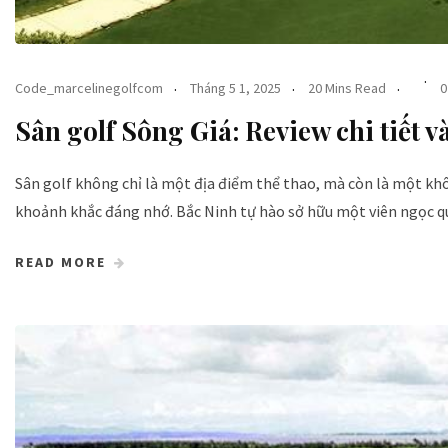
Code_marcelinegolfcom
Tháng 5 1, 2025
20 Mins Read
0
Sân golf Sông Giá​: Review chi tiết 
Sân golf không chỉ là một địa điểm thể thao, mà còn là một kh
khoảnh khắc đáng nhớ. Bắc Ninh tự hào sở hữu một viên ngọc quý
READ MORE