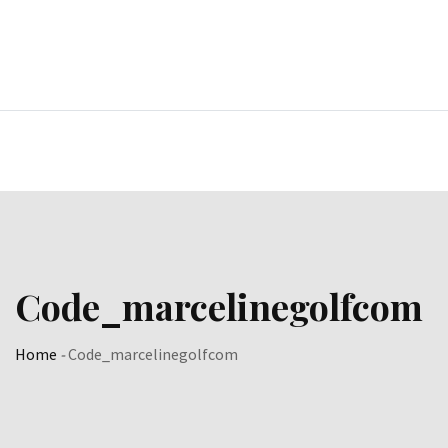
Skip
to
content
Code_marcelinegolfcom
Home
-
Code_marcelinegolfcom