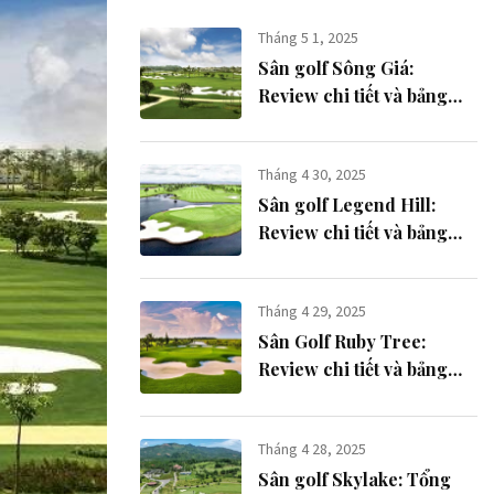
Tháng 5 1, 2025
Sân golf Sông Giá​:
Review chi tiết và bảng
giá mới nhất
Tháng 4 30, 2025
Sân golf Legend Hill​:
Review chi tiết và bảng
giá 2025
Tháng 4 29, 2025
Sân Golf Ruby Tree:
Review chi tiết và bảng
giá mới nhất
Tháng 4 28, 2025
Sân golf Skylake: Tổng