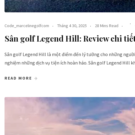
Code_marcelinegolfcom
Tháng 4 30, 2025
28 Mins Read
Sân golf Legend Hill​: Review chi tiế
Sân golf Legend Hill là một điểm đến lý tưởng cho những người 
nghiệm những dịch vụ tiện ích hoàn hảo. Sân golf Legend Hill k
READ MORE