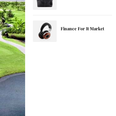
Finance For It Market