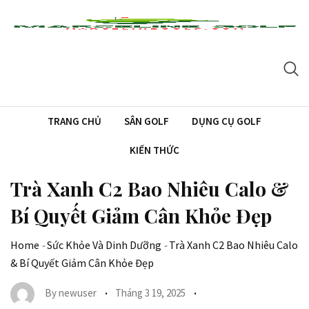
Skip
to
content
TRANG CHỦ
SÂN GOLF
DỤNG CỤ GOLF
KIẾN THỨC
Trà Xanh C2 Bao Nhiêu Calo &
Bí Quyết Giảm Cân Khỏe Đẹp
Home
-
Sức Khỏe Và Dinh Dưỡng
-
Trà Xanh C2 Bao Nhiêu Calo
& Bí Quyết Giảm Cân Khỏe Đẹp
By
newuser
Tháng 3 19, 2025